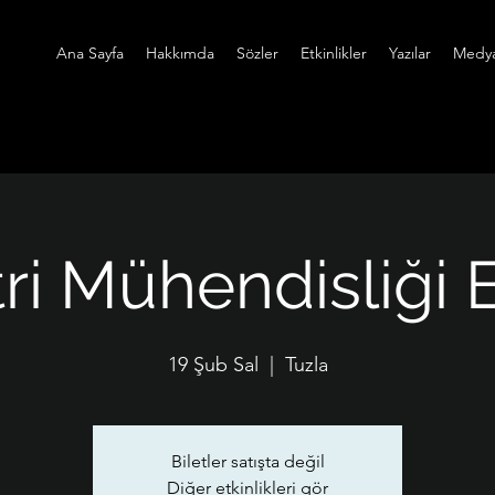
Ana Sayfa
Hakkımda
Sözler
Etkinlikler
Yazılar
Medy
i Mühendisliği E
19 Şub Sal
  |  
Tuzla
Biletler satışta değil
Diğer etkinlikleri gör