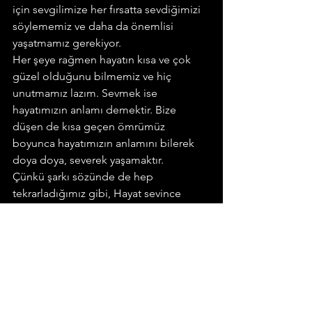
için sevgilimize her fırsatta sevdiğimizi 
söylememiz ve daha da önemlisi 
yaşatmamız gerekiyor.
Her şeye rağmen hayatın kısa ve çok 
güzel olduğunu bilmemiz ve hiç 
unutmamız lazım. Sevmek ise 
hayatımızın anlamı demektir. Bize 
düşen de kısa geçen ömrümüz 
boyunca hayatımızın anlamını bilerek 
doya doya, severek yaşamaktır.
Çünkü şarkı sözünde de hep 
tekrarladığımız gibi, Hayat sevince 
sevilince güzel…
Dr. Hüseyin Halıcı