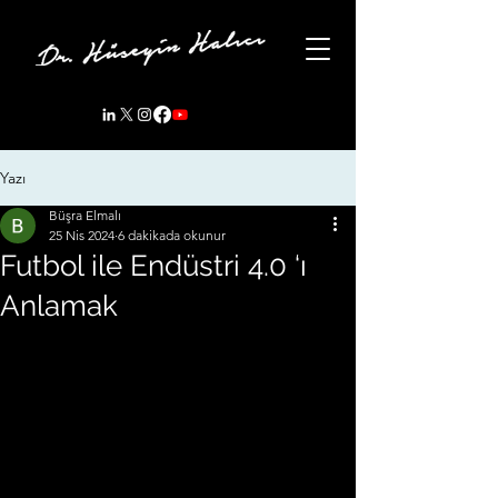
Yazı
Büşra Elmalı
25 Nis 2024
6 dakikada okunur
Futbol ile Endüstri 4.0 ‘ı
Anlamak