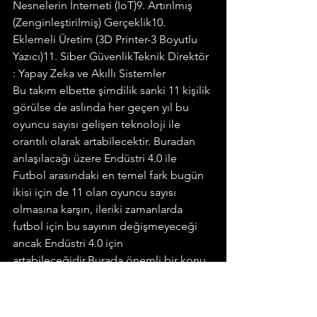
Nesnelerin İnterneti (IoT)9. Artırılmış 
(Zenginleştirilmiş) Gerçeklik10. 
Eklemeli Üretim (3D Printer-3 Boyutlu 
Yazıcı)11. Siber GüvenlikTeknik Direktör 
: Yapay Zeka ve Akıllı Sistemler
Bu takım elbette şimdilik sanki 11 kişilik 
görülse de aslında her geçen yıl bu 
oyuncu sayısı gelişen teknoloji ile 
orantılı olarak artabilecektir. Buradan 
anlaşılacağı üzere Endüstri 4.0 ile 
Futbol arasındaki en temel fark bugün 
ikisi için de 11 olan oyuncu sayısı 
olmasına karşın, ileriki zamanlarda 
futbol için bu sayının değişmeyeceği 
ancak Endüstri 4.0 için 
artabileceğidir.Burada önemli bir konu 
bu bileşenlerin tümü aynı seviyede 
olmalı ki, bir takım oluşabilsin ve başarı 
elde edilebilsin. Çünkü 1.Lig takımına, 